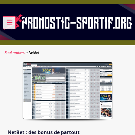
☰
Bookmakers
NetBet
NetBet : des bonus de partout