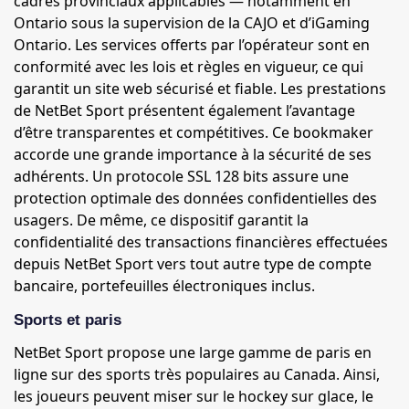
cadres provinciaux applicables — notamment en
Ontario sous la supervision de la CAJO et d’iGaming
Ontario. Les services offerts par l’opérateur sont en
conformité avec les lois et règles en vigueur, ce qui
garantit un site web sécurisé et fiable. Les prestations
de NetBet Sport présentent également l’avantage
d’être transparentes et compétitives. Ce bookmaker
accorde une grande importance à la sécurité de ses
adhérents. Un protocole SSL 128 bits assure une
protection optimale des données confidentielles des
usagers. De même, ce dispositif garantit la
confidentialité des transactions financières effectuées
depuis NetBet Sport vers tout autre type de compte
bancaire, portefeuilles électroniques inclus.
Sports et paris
NetBet Sport propose une large gamme de paris en
ligne sur des sports très populaires au Canada. Ainsi,
les joueurs peuvent miser sur le hockey sur glace, le